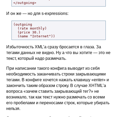
</outgoing>
И он же — но для s-expressions:
(outgoing

  (rate monthly)

  (price 30.)

  (name "Internet"))
Избыточность XML’а сразу бросается в глаза. За
тегами данных не видно. Ну а что вы хотите — это не
текст, который надо размечать.
При написании такого конфига выводит из себя
необходимость заканчивать строки закрывающими
тегами. В конфиге хочется нажать клавишу «enter» и
закончить таким образом строку. В случае XHTML’а
вопроса «зачем ставить закрывающий тег?» не
возникало, так как текст нужно размечать со всеми
его пробелами и переносами строк, которые убирать
нельзя.