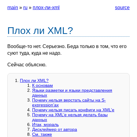
main
»
ru
»
плох-ли-xml
source
Плох ли XML?
Вообще-то нет. Серьезно. Беда только в том, что его
суют туда, куда не надо.
Сейчас объясню.
Плох ли XML?
К основам
Языки разметки и языки представления
данных
Почему нельзя верстать сайты на S-
expression’ах
Почему нельзя писать конфиги на XML’е
Почему на XML’е нельзя делать базы
данных
Итак, мораль
Дисклеймер от автора
См. также