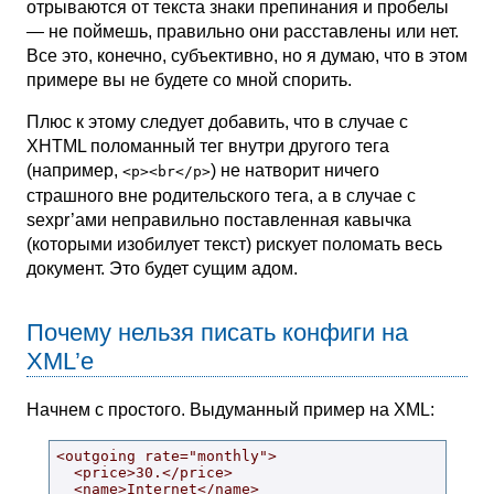
отрываются от текста знаки препинания и пробелы
— не поймешь, правильно они расставлены или нет.
Все это, конечно, субъективно, но я думаю, что в этом
примере вы не будете со мной спорить.
Плюс к этому следует добавить, что в случае с
XHTML поломанный тег внутри другого тега
(например,
) не натворит ничего
<p><br</p>
страшного вне родительского тега, а в случае с
sexpr’ами неправильно поставленная кавычка
(которыми изобилует текст) рискует поломать весь
документ. Это будет сущим адом.
Почему нельзя писать конфиги на
XML’е
Начнем с простого. Выдуманный пример на XML:
<outgoing rate="monthly">

  <price>30.</price>

  <name>Internet</name>
