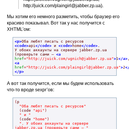
http://juick.com/
plaingirl@jabber.zp.ua
).
Мы хотим его немного разметить, чтобы браузер его
красиво показывал. Вот так у нас получится с
XHTML’ом:
<p>
Оба любят писать с ресурсов 
<code>
api
</code>
 и 
<code>
home
</code>
.

У обоих аккаунты на сервере jabber.zp.ua 
(проверьте сами — 
<a
href
=
"http://juick.com/
ugnich@jabber.zp.ua
"
>
1
</a>
<a
href
=
"http://juick.com/
plaingirl@jabber.zp.ua
"
>
2
<
</p>
А вот так получится, если мы будем использовать
что-то вроде sexpr’ов:
(
p

"Оба любят писать с ресурсов"
(
code 
"api"
)
" и "
(
code 
"home"
)
". У обоих аккаунты на сервере 
jabber.zp.ua (проверьте сами — "