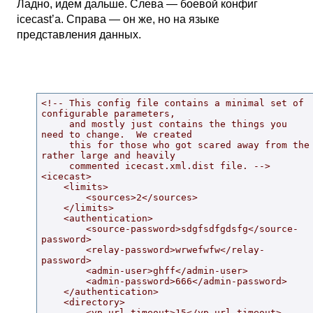
Ладно, идем дальше. Слева — боевой конфиг
icecast’а. Справа — он же, но на языке
представления данных.
<!-- This config file contains a minimal set of 
configurable parameters,

     and mostly just contains the things you 
need to change.  We created

     this for those who got scared away from the 
rather large and heavily

     commented icecast.xml.dist file. -->

<icecast>

    <limits>

        <sources>2</sources>

    </limits>

    <authentication>

        <source-password>sdgfsdfgdsfg</source-
password>

        <relay-password>wrwefwfw</relay-
password>

        <admin-user>ghff</admin-user>

        <admin-password>666</admin-password>

    </authentication>

    <directory>

        <yp-url-timeout>15</yp-url-timeout>
