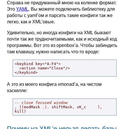
Справа не придуманный мною на коленке формат.
Это
YAML
. Вы можете подключить библиотеку для
работы с yaml’ом и парсить такие конфиги так же
легко, как и XML’овые.
Удивительно, но иногда конфиги на XML бывают
почти так же трудночитаемыми, как и исходный код
программы. Вот это из openbox’а. Чтобы забиндить
там клавишу, нужно написать что-то вроде:
<keybind key="A-F4">

  <action name="Close"/>

</keybind>
А это из моего конфига xmonad’а, на чистом
хаскелле:
-- close focused window
,
((
modMask 
.|.
 shiftMask
,
 xK_c     
),
kill
)
Почему на XML’е нельзя делать базы