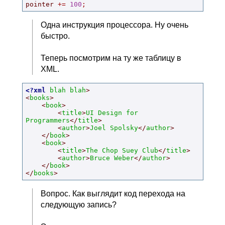
pointer 
+=
100
;
Одна инструкция процессора. Ну очень
быстро.
Теперь посмотрим на ту же таблицу в
XML.
<?xml
blah
blah
>

<
books
>

    <
book
>

        <
title
>
UI
Design
for
Programmers
</
title
>

        <
author
>
Joel
Spolsky
</
author
>

    </
book
>

    <
book
>

        <
title
>
The
Chop
Suey
Club
</
title
>

        <
author
>
Bruce
Weber
</
author
>

    </
book
>

</
books
>
Вопрос. Как выглядит код перехода на
следующую запись?