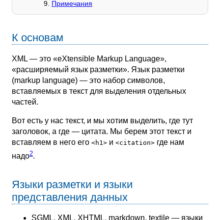
Примечания
К основам
XML — это «eXtensible Markup Language»,
«расширяемый язык разметки». Язык разметки
(markup language) — это набор символов,
вставляемых в текст для выделения отдельных
частей.
Вот есть у нас текст, и мы хотим выделить, где тут
заголовок, а где — цитата. Мы берем этот текст и
вставляем в него его
и
где нам
<h1>
<citation>
2
надо
.
Языки разметки и языки
представления данных
SGML, XML, XHTML, markdown, textile — языки