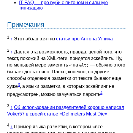
IT FAQ — про руби с питоном и сильную
типизацию
Примечания
1
↑
Этот абзац взят из
статьи про Антона Угнича
2
↑
Дается эта возможность, правда, ценой того, что
текст, похожий на XML-теги, придется эскейпить. Ну,
по меньшей мере заменять
на
— обычно этого
<
&lt;
бывает достаточно. Плохо, конечно, но другие
способы отделения разметки от текста бывают еще
3
хуже
, а языки разметки, в которых эскейпинг не
4
предусмотрен, можно замучаться парсить
.
3
↑
Об использовании разделителей хорошо написал
Voker57 в своей статье «Delimeters Must Die».
4
↑
Пример языка разметки, в котором «все