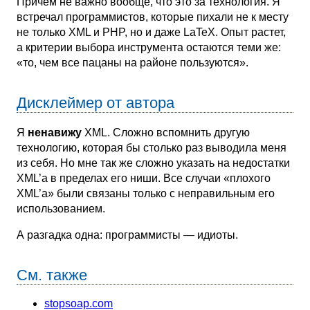
Причем не важно вообще, что это за технология. Я
встречал программистов, которые пихали не к месту
не только XML и PHP, но и даже LaTeX. Опыт растет,
а критерии выбора инструмента остаются теми же:
«то, чем все пацаны на районе пользуются».
Дисклеймер от автора
Я
ненавижу
XML. Сложно вспомнить другую
технологию, которая бы столько раз выводила меня
из себя. Но мне так же сложно указать на недостатки
XML’а в пределах его ниши. Все случаи «плохого
XML’а» были связаны только с неправильным его
использованием.
А разгадка одна: программисты — идиоты.
См. также
stopsoap.com