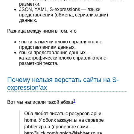
разметки.
JSON, YAML, S-expressions — языки
представления (обмена, сериализации)
данных.
Разница между ними в том, что
языки разметки плохо справляются с
представлением данных,
языки представления данных —
катастрофически плохо справляются с
разметкой текста.
Почему нельзя верстать сайты на S-
expression’ах
1
Вот мы написали такой абзац
:
Оба любят писать с ресурсов api и
home. У обоих аккаунты на сервере
jabber.zp.ua (проверьте сами —
http://juick.com/
ugnich@jabber.zp.ua
,