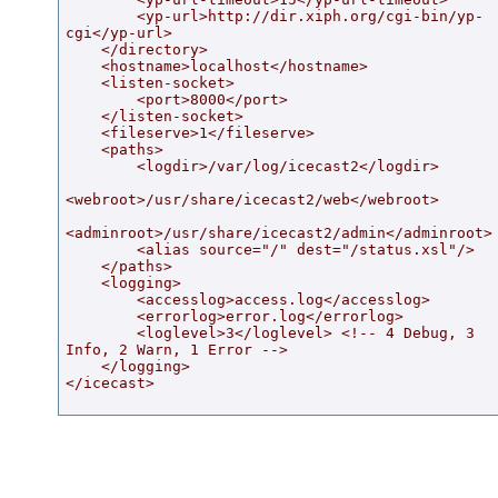
        <yp-url>http://dir.xiph.org/cgi-bin/yp-
cgi</yp-url>

    </directory>

    <hostname>localhost</hostname>

    <listen-socket>

        <port>8000</port>

    </listen-socket>

    <fileserve>1</fileserve>

    <paths>

        <logdir>/var/log/icecast2</logdir>

<webroot>/usr/share/icecast2/web</webroot>

<adminroot>/usr/share/icecast2/admin</adminroot>

        <alias source="/" dest="/status.xsl"/>

    </paths>

    <logging>

        <accesslog>access.log</accesslog>

        <errorlog>error.log</errorlog>

        <loglevel>3</loglevel> <!-- 4 Debug, 3 
Info, 2 Warn, 1 Error -->

    </logging>

</icecast>
