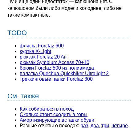
Ну и еще один недостаток — капюшона нет. С
капюшоном были либо модели холоднее, либо не
такие компактные.
TODO
флиска Forclaz 600
куртка X-Light
рюкзак Forclaz 20 Air
рюкзак Symbium Access 70+10
брюки Forclaz 500 из полиамида
палатка Quechua Quickhiker Ultralight 2
треккинговые палки Forclaz 300
См. также
Как собираться в поход
Сколько стоит сходить в горы
Амортизирующие вставки обуви
Разные отчеты о походах:
раз
,
два
,
три
,
четыре
.