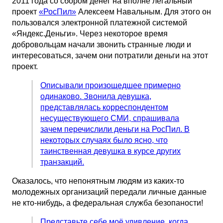
2011 года со сбором денег на вполне легальный
проект
«РосПил»
Алексеем Навальным. Для этого он
пользовался электронной платежной системой
«Яндекс.Деньги». Через некоторое время
добровольцам начали звонить странные люди и
интересоваться, зачем они потратили деньги на этот
проект.
Описывали произощедшее примерно
одинаково. Звонила девушка,
представлялась корреспондентом
несуществующего СМИ, спрашивала
зачем перечислили деньги на РосПил. В
некоторых случаях было ясно, что
таинственная девушка в курсе других
транзакций.
Оказалось, что непонятным людям из каких-то
молодежных организаций передали личные данные
не кто-нибудь, а федеральная служба безопаности!
Представьте себе моё удивление, когда